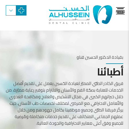
menu
trigger
بقيادة الدكتور الحسين قناو
أطبائنا
فريق الكادر الطبّي المميّز لعيادة الحُسين يعمل على تقديم أفضل
الخدمات للعناية بصحّة الفم والأسنان والالتزام بتوفير رعاية مميّزة، من
خلال خبراتهم الكبرى في مجال التشخيص والعلاج ومكافحة العدوى
والتّعامل الاحترافي مع المرضى لمختلف تخصصات طب الأسنان، حيث
يركّز فريقنا الطبّي وجميع موظفينا بكامل جهودهم ومن خلال
عملهم الجماعي المتكاثف على تقديم خدمات متكاملة ومُرضية
للجميع وفق أعلى معايير الاحترافية والجودة العالية.