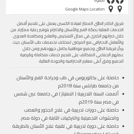
تابعونا
Google Maps Location
فريق الكادر الطبّي المميّز لعيادة الحُسين يعمل على تقديم أفضل
الخدمات للعناية بصحّة الفم والأسنان والالتزام بتوفير رعاية مميّزة، من
خلال خبراتهم الكبرى في مجال التشخيص والعلاج ومكافحة العدوى
والتّعامل الاحترافي مع المرضى لمختلف تخصصات طب الأسنان، حيث
يركّز فريقنا الطبّي وجميع موظفينا بكامل جهودهم ومن خلال
عملهم الجماعي المتكاثف على تقديم خدمات متكاملة ومُرضية
للجميع وفق أعلى معايير الاحترافية والجودة العالية.
حاصلة على بكالوريوس في طب وجراحة الفم والأسنان
من جامعة طرابلس سنة 2018م
أتممت السنة التدريبية ( الامتياز ) في جامعة عين شمس
في مصر سنة 2019م.
حاصلة على دورات تدريبية في علاج الجذور والعصب
والحشوات التجميلية والتركيبات الثابتة في دولة مصر.
حاصلة على دورة تدريبية في تقنية علاج الأسنان بالطريقة