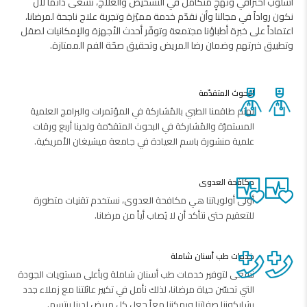
أسلوب احترافي ونهجٍ متكامل في التشخيص والعلاج، نسعى دائماً لأن
نكون رواداً في مجالنا وأن نقدّم خدمة مميّزة وتجربة علاج ناجحة لمرضانا،
اعتماداً على خبرة أطباؤنا مجتمعة وتوفّر أحدث الأجهزة والإمكانيات لصقل
وتطبيق خبرتهم وضمان رضا المريض وتحقيق صحّة الفم الممتازة.
البحوث المتقدّمة
يهتم طاقمنا الطبي بالمُشاركة في المؤتمرات والبرامج العلمية
المستمرّة والمُشاركة في البحوث المتقدّمة ولدينا أربع ورقات
علمية منشورة باسم العيادة في جامعة ميشيغان الأمريكية.
مكافحة العدوى
أولى أولوياتنا هي مكافحة العدوى، نستخدم تقنيات متطورة
للتعقيم حتى نتأكد أن لا يُصاب أياً من مرضانا.
خدمات طب أسنان شاملة
نسعى لتوفير خدمات طب أسنان شاملة وبأعلى مستويات الجودة
التي تحسّن حياة مرضانا، لذلك نأمل في تكبير عائلتنا مع زملاء جدد
يشاركوننا صفاتنا ويمكننا معاً جعل كل مريض لدينا يبتسم.