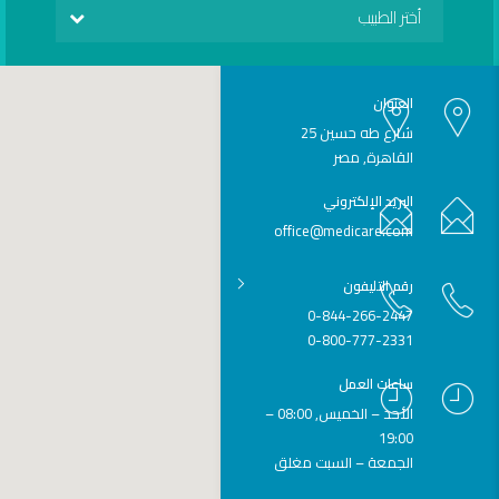
أختر الطبيب
العنوان
شارع طه حسين 25
القاهرة, مصر
البريد الإلكتروني
office@medicare.com
رقم التليفون
0-844-266-2447
0-800-777-2331
ساعات العمل
الأحد – الخميس, 08:00 –
19:00
الجمعة – السبت مغلق