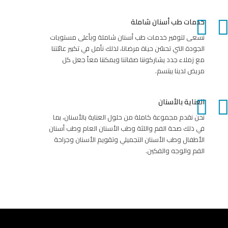
خدمات طب أسنان شاملة
نسعى لتوفير خدمات طب أسنان شاملة وبأعلى مستويات
الجودة التي تحسّن حياة مرضانا، لذلك نأمل في تكبير عائلتنا
مع زملاء جدد يشاركوننا صفاتنا ويمكننا معاً جعل كل
مريض لدينا يبتسم.
العناية بالأسنان
نحن نقدم مجموعة كاملة من حلول العناية بالأسنان، بما
في ذلك صحة الفم واللثة وطب الأسنان العام وطب أسنان
الأطفال وطب الأسنان التجميلي وتقويم الأسنان وجراحة
الفم والوجه والفكين.