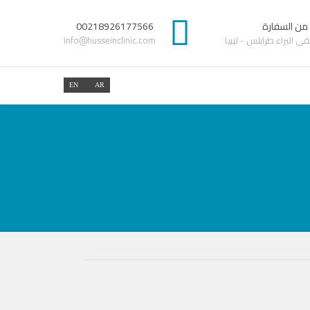
 من السفارة
00218926177566
 البراء طرابلس - ليبيا
info@husseinclinic.com
EN
AR