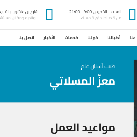
السبت - الخميس 9:00 - 21:00
شارع بن عاشور -بالقرب
من 9 صباحا حتى 9 مساء
البولنديه ومقابل مستشفى
عنا
أطبائنا
خبرتنا
خدمات
الأخبار
اتصل بنا
طبيب أسنان عام
معزّ المسلاتي
مواعيد العمل