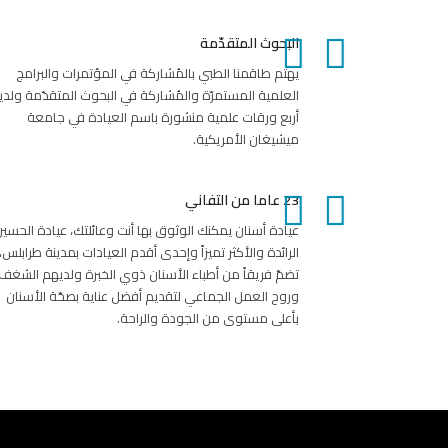
البحوث المتقدّمة
يهتم طاقمنا الطبي بالمُشاركة في المؤتمرات والبرامج
العلمية المستمرّة والمُشاركة في البحوث المتقدّمة ولدين
أربع ورقات علمية منشورة باسم العيادة في جامعة
ميشيغان الأمريكية.
23 عاما من التفاني
عيادة أسنان يمكنك الوثوق بها أنت وعائلتك، عيادة الحسي
الرائدة والأكثر تميزاً وإحدى أقدم العيادات بمدينة طرابلس،
تضمّ فريقاً من أطباء الأسنان ذوي الخبرة ولديهم الشغف
وروح العمل الجماعي لتقديم أفضل عناية بصحّة الأسنان
بأعلى مستوى من الجودة والراحة.