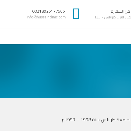
 من السفارة
00218926177566
 البراء طرابلس - ليبيا
info@husseinclinic.com
بلس سنة 1998 – 1999م.