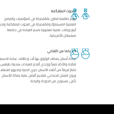
البحوث المتقدّمة
يهتم طاقمنا الطبي بالمُشاركة في المؤتمرات والبرامج
العلمية المستمرّة والمُشاركة في البحوث المتقدّمة ولدين
أربع ورقات علمية منشورة باسم العيادة في جامعة
ميشيغان الأمريكية.
23 عاما من التفاني
عيادة أسنان يمكنك الوثوق بها أنت وعائلتك، عيادة الحسي
الرائدة والأكثر تميزاً وإحدى أقدم العيادات بمدينة طرابلس،
تضمّ فريقاً من أطباء الأسنان ذوي الخبرة ولديهم الشغف
وروح العمل الجماعي لتقديم أفضل عناية بصحّة الأسنان
بأعلى مستوى من الجودة والراحة.