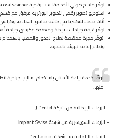
توفّر ماسح ضوئي لأخذ مقاسات رقمية intra oral scanner من شركة Medit والأشعة المقطعية للجمجمة لحالات التقويم.
استوديو تصوير رقمي لتصوير البورتريه مرفق مع قسم الأشعة قبل البدء بعمل التركيبات ب
أثاث مضاد للبكتيريا في كافّة مرافق العيادة، وكراسي أسنان إيطالية الصن
توفّر غرفة جراحات بسيطة ومعقدة وكرسي جراحة أسنان متكامل إيطال
ونظام إعادة تهوئة بالحجرة.
منها:
– الزرعات الإيطالية من شركة J Dental
– الزرعات السويسرية من شركة Implant Swiss
– الزرعات الألمانية من شركة Dentaurum