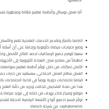
أننا نعمل بوسائل وأنظمة تعقيم فعّالة ومتطورة بش
التزامنا بالتميّز وتقديم الخدمات العلاجية للفم والأ
وضع احتياجات مرضانا كأولوية وإجابتنا على أي أسئلة 
سعينا لتوفير جميع الإمكانيات لحصد النتائج الأفضل و
انطلاقاً من معايير مبنى العيادة الأوروبية إلى الأجهز
الأمان لصحّتك، من خلال توفّر أنظمة تعقيم بمواصفات 
العمل بنظام العمل الجماعي، ستستفيد من خبرات جميع 
قيامنا باجتماعات دورية يومياً في قاعة الاجتماعات با
هذا من صحة التشخيص للحالات ويزيد من دقّة العلاج و
موقع ومركز فاخر نهدف من خلاله إلى تزويد مرضانا بتج
cephalometric من شركة Vatech.