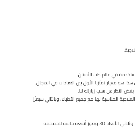
اجية.
مُستخدمة في عالم طب الأسنان.
ا هو معيار تميّزنا الأول بين العيادات في المجال.
ض النظر عن سبب زيارتك لنا.
اجية المناسبة لها مع جميع الأطباء، وبالتالي سيعزّز
توفّر قسم لجميع أنواع الأشعة الرقمية الحديثة لتشخيص الحالات بشكل دقيق مثل: جهاز أشعة بانوراما opg وثنائي الأبعاد 2D وثلاثي الأبعاد 3D وصور أشعة جانبية للجمجمة