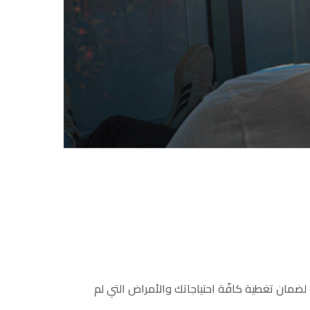
مان تغطية كافّة احتياجاتك والأمراض التي لم