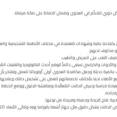
كل دوري للتحكّم في العدوى وضمان الحفاظ على صحّة مرضانا.
سنان بكفاءة عالية وشهادات مُعتمدة في مختلف الأنظمة التشخيصية والعل
أو مخاوف لديهم.
تخفيف التعب على المريض والطبيب.
ة والأدوات والكراسي نسعى دائماً لتوفير أحدث التكنولوجيا والتقنيات ال
عالمية حديثة وجعل مكافحة العدوى أولى أولوياتنا للعمل ونفتخر بأن هذ
الأطباء لدينا بمُختلف تخصصاتهم للعمل على تشخيص حالتك وعلاجها بغ
لعيادة لدراسة وعرض الحالات المُعقّدة ومناقشة الحلول ووضع الخطط العل
نجاحه.
ربة علاج مُريحة وجميلة وفريدة من نوعها.