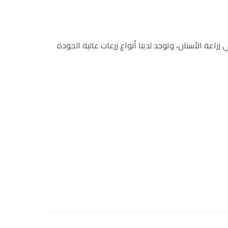
م زرع Winsix بشهادة معتمدة من شركة Biosafin الإيطالية المتخصصة في زراعة الأسنان، وتوجد لدينا أنواع زرعات عالية الجودة