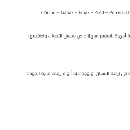
مركزية لتعقيم الأدوات مجهزة بأربعة أجهزة للتعقيم وجهاز خاص بغسيل الأدوات وتعقيمها
ية لنظام زرع Winsix بشهادة معتمدة من شركة Biosafin الإيطالية المتخصصة في زراعة الأسنان، وتوجد لدينا أنواع زرعات عالية الجودة