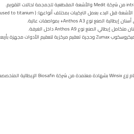
مختلف أنواعها: ( Zircon – Lumax – Emax – Zolid – Porcelain fused to titanium )
ع نوع Anthos A3+ بمواصفات عالية.
ي الصنع نوع Anthos A9 داخل الغرفة.
توفّر حجرة مخصّصة لعلاج الجذور والعصب باستخدام ميكروسكوب Zumax وحجرة تعقيم 
توفّر خدمة زراعة الأسنان باستخدام أساليب جراح