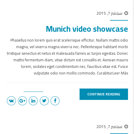
سبتمبر 7, 2015
Munich video showcase
Phasellus non lorem quis erat scelerisque efficitur. Nullam mattis odio
magna, vel viverra magna viverra nec. Pellentesque habitant morbi
tristique senectus et netus et malesuada fames ac turpis egestas. Donec
mattis fermentum diam, vitae dictum est convallis et. Aenean mauris
lorem, sodales eget condimentum nec, faucibus vitae est. Fusce
vulputate odio non mollis commodo. CurabiturLeer Más
CONTINUE READING
سبتمبر 7, 2015