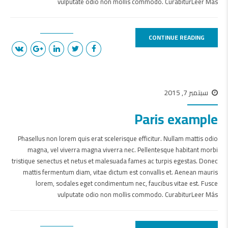
vulputate odio non mollis commodo. CurabiturLeer Más
CONTINUE READING
سبتمبر 7, 2015
Paris example
Phasellus non lorem quis erat scelerisque efficitur. Nullam mattis odio
magna, vel viverra magna viverra nec. Pellentesque habitant morbi
tristique senectus et netus et malesuada fames ac turpis egestas. Donec
mattis fermentum diam, vitae dictum est convallis et. Aenean mauris
lorem, sodales eget condimentum nec, faucibus vitae est. Fusce
vulputate odio non mollis commodo. CurabiturLeer Más