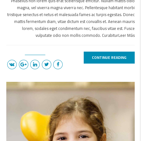
Phasellus non lorem quis erat scelerisque efficitur. Nullam mattis odio
magna, vel viverra magna viverra nec. Pellentesque habitant morbi
tristique senectus et netus et malesuada fames ac turpis egestas. Donec
mattis fermentum diam, vitae dictum est convallis et. Aenean mauris
lorem, sodales eget condimentum nec, faucibus vitae est. Fusce
vulputate odio non mollis commodo. CurabiturLeer Más
CONTINUE READING