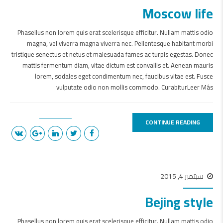
Moscow life
Phasellus non lorem quis erat scelerisque efficitur. Nullam mattis odio
magna, vel viverra magna viverra nec. Pellentesque habitant morbi
tristique senectus et netus et malesuada fames ac turpis egestas. Donec
mattis fermentum diam, vitae dictum est convallis et. Aenean mauris
lorem, sodales eget condimentum nec, faucibus vitae est. Fusce
vulputate odio non mollis commodo. CurabiturLeer Más
CONTINUE READING
سبتمبر 4, 2015
Bejing style
Phasellus non lorem quis erat scelerisque efficitur. Nullam mattis odio