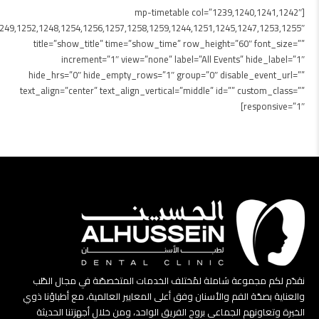
[mp-timetable col=”1239,1240,1241,1242″
249,1252,1248,1254,1256,1257,1258,1259,1244,1251,1245,1247,1253,1255″
title=”show_title” time=”show_time” row_height=”60″ font_size=””
increment=”1″ view=”none” label=”All Events” hide_label=”1″
hide_hrs=”0″ hide_empty_rows=”1″ group=”0″ disable_event_url=””
text_align=”center” text_align_vertical=”middle” id=”” custom_class=””
responsive=”1″]
نقدّم لكم مجموعة شاملة لمُختلف الخدمات المتخصصّة في مجال الطّب
والعناية بصحّة الفم والأسنان وفق أعلى المعايير العالمية، مع أطباؤنا ذوي
الخبرة وتعاونهم الجماعي بروح الفريق الواحد، ومن خلال أجهزتنا الحديثة