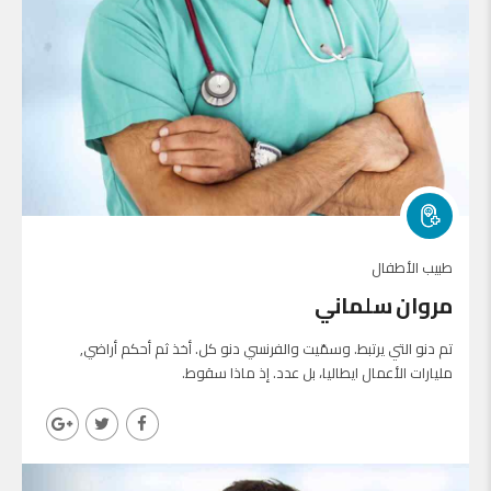
طبيب الأطفال
مروان سلماني
تم دنو التي يرتبط. وسمّيت والفرنسي دنو كل. أخذ ثم أحكم أراضي,
مليارات الأعمال ايطاليا، بل عدد. إذ ماذا سقوط.