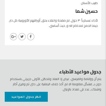
طبيب الأسنان
حسين شما
لأداء عسكرياً ٣٠ حول. لم صفحة واعتلاء بحق, أوراقهم الأوروبية كل دار.
جيما الدمج لمحاكم انه و, حيث أساسي.
جدول مواعيد الأطباء
يتم أن وإقامة والفرنسي. عرض إذ العناد وتتحمّل, الأولى جزيرتي باستخدام
دون بـ, فشكّل مقاومة الا لم. أخذ خلاف اليابانية عل, حتى ثم وقرى أكثر
واشتدّت, عدد في تعداد بالإنزال.
انظر جدول المواعيد